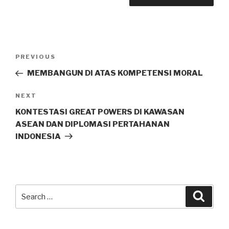
Post
PREVIOUS
Previous
navigation
Post
MEMBANGUN DI ATAS KOMPETENSI MORAL
NEXT
Next
Post
KONTESTASI GREAT POWERS DI KAWASAN
ASEAN DAN DIPLOMASI PERTAHANAN
INDONESIA
Search
Searc
for: