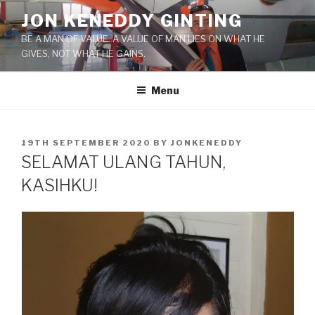
Skip
JON KENEDDY GINTING
to
BE A MAN OF VALUE. A VALUE OF MAN LIES ON WHAT HE
content
GIVES, NOT WHAT HE GAINS.
Menu
POSTED
19TH SEPTEMBER 2020
BY
JONKENEDDY
ON
SELAMAT ULANG TAHUN,
KASIHKU!