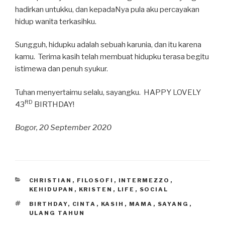
hadirkan untukku, dan kepadaNya pula aku percayakan
hidup wanita terkasihku.
Sungguh, hidupku adalah sebuah karunia, dan itu karena
kamu. Terima kasih telah membuat hidupku terasa begitu
istimewa dan penuh syukur.
Tuhan menyertaimu selalu, sayangku. HAPPY LOVELY
RD
43
BIRTHDAY!
Bogor, 20 September 2020
CATEGORIES
CHRISTIAN
,
FILOSOFI
,
INTERMEZZO
,
KEHIDUPAN
,
KRISTEN
,
LIFE
,
SOCIAL
TAGS
BIRTHDAY
,
CINTA
,
KASIH
,
MAMA
,
SAYANG
,
ULANG TAHUN