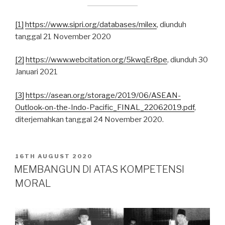
[1]
https://www.sipri.org/databases/milex
, diunduh
tanggal 21 November 2020
[2]
https://www.webcitation.org/5kwqEr8pe
, diunduh 30
Januari 2021
[3]
https://asean.org/storage/2019/06/ASEAN-
Outlook-on-the-Indo-Pacific_FINAL_22062019.pdf
,
diterjemahkan tanggal 24 November 2020.
POSTED
16TH AUGUST 2020
ON
MEMBANGUN DI ATAS KOMPETENSI
MORAL