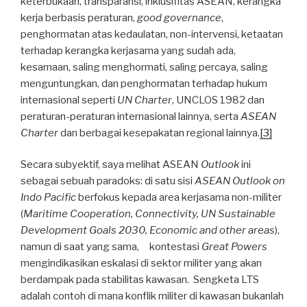
keterbukaan, transparansi, inklusifitas ASEAN, kerangka
kerja berbasis peraturan,
good governance
,
penghormatan atas kedaulatan, non-intervensi, ketaatan
terhadap kerangka kerjasama yang sudah ada,
kesamaan, saling menghormati, saling percaya, saling
menguntungkan, dan penghormatan terhadap hukum
internasional seperti
UN Charter
, UNCLOS 1982 dan
peraturan-peraturan internasional lainnya, serta
ASEAN
Charter
dan berbagai kesepakatan regional lainnya.
[3]
Secara subyektif, saya melihat ASEAN
Outlook
ini
sebagai sebuah paradoks: di satu sisi
ASEAN Outlook on
Indo Pacific
berfokus kepada area kerjasama non-militer
(
Maritime Cooperation, Connectivity, UN Sustainable
Development Goals 2030, Economic and other areas
),
namun di saat yang sama, kontestasi
Great Powers
mengindikasikan eskalasi di sektor militer yang akan
berdampak pada stabilitas kawasan. Sengketa LTS
adalah contoh di mana konflik militer di kawasan bukanlah