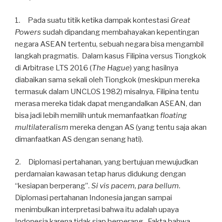
1. Pada suatu titik ketika dampak kontestasi
Great
Powers
sudah dipandang membahayakan kepentingan
negara ASEAN tertentu, sebuah negara bisa mengambil
langkah pragmatis. Dalam kasus Filipina versus Tiongkok
di Arbitrase LTS 2016 (
The Hague
) yang hasilnya
diabaikan sama sekali oleh Tiongkok (meskipun mereka
termasuk dalam UNCLOS 1982) misalnya, Filipina tentu
merasa mereka tidak dapat mengandalkan ASEAN, dan
bisa jadi lebih memilih untuk memanfaatkan
floating
multilateralism
mereka dengan AS (yang tentu saja akan
dimanfaatkan AS dengan senang hati).
2. Diplomasi pertahanan, yang bertujuan mewujudkan
perdamaian kawasan tetap harus didukung dengan
“kesiapan berperang”.
Si vis pacem, para bellum
.
Diplomasi pertahanan Indonesia jangan sampai
menimbulkan interpretasi bahwa itu adalah upaya
Indonesia karena tidak siap berperang. Fakta bahwa