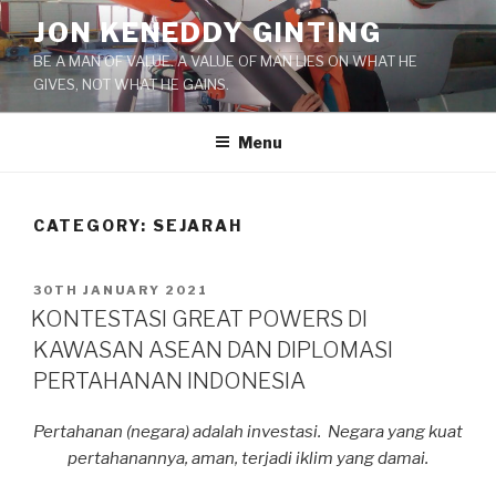
Skip
JON KENEDDY GINTING
to
BE A MAN OF VALUE. A VALUE OF MAN LIES ON WHAT HE
content
GIVES, NOT WHAT HE GAINS.
Menu
CATEGORY: SEJARAH
POSTED
30TH JANUARY 2021
ON
KONTESTASI GREAT POWERS DI
KAWASAN ASEAN DAN DIPLOMASI
PERTAHANAN INDONESIA
Pertahanan (negara) adalah investasi. Negara yang kuat
pertahanannya, aman, terjadi iklim yang damai.